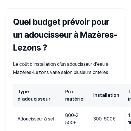
Quel budget prévoir pour
un adoucisseur à Mazères-
Lezons ?
Le coût d'installation d'un adoucisseur d'eau à
Mazères-Lezons varie selon plusieurs critères :
Type
Prix
T
Installation
d'adoucisseur
matériel
i
800-2
1
Adoucisseur à sel
300-600€
500€
1