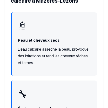
calcaire à Mazères-Lezons
🚿
Peau et cheveux secs
L'eau calcaire assèche la peau, provoque
des irritations et rend les cheveux rêches
et ternes.
🔧