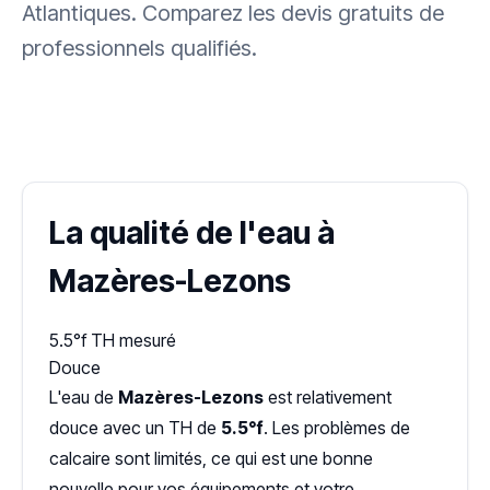
Atlantiques. Comparez les devis gratuits de
professionnels qualifiés.
✓ 100 % gratuit
·
✓ Sans engagement
·
✓ Réponse sous 24 h
·
Dureté d'eau vérifiée (Hub'eau)
La qualité de l'eau à
Mazères-Lezons
5.5°f
TH mesuré
Douce
L'eau de
Mazères-Lezons
est relativement
douce avec un TH de
5.5°f
. Les problèmes de
calcaire sont limités, ce qui est une bonne
nouvelle pour vos équipements et votre