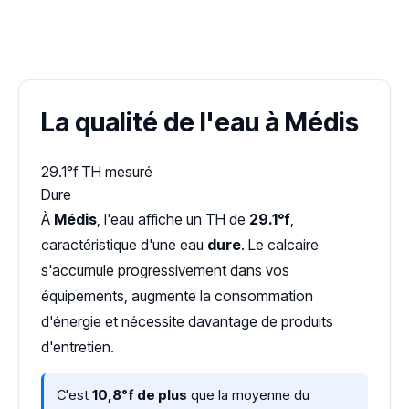
✓ 100 % gratuit
·
✓ Sans engagement
·
✓ Réponse sous 24 h
·
Dureté d'eau vérifiée (Hub'eau)
La qualité de l'eau à Médis
29.1°f
TH mesuré
Dure
À
Médis
, l'eau affiche un TH de
29.1°f
,
caractéristique d'une eau
dure
. Le calcaire
s'accumule progressivement dans vos
équipements, augmente la consommation
d'énergie et nécessite davantage de produits
d'entretien.
C'est
10,8°f de plus
que la moyenne du