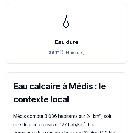
💧
Eau dure
29.1°f
(TH mesuré)
Eau calcaire à Médis : le
contexte local
Médis compte 3 036 habitants sur 24 km², soit
une densité d'environ 127 hab/km². Les
communes les plus proches sont Saujon (4,0 km),