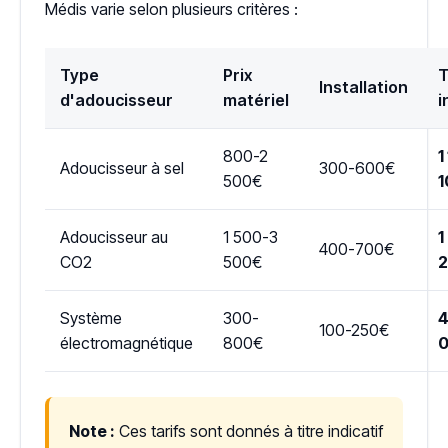
Médis varie selon plusieurs critères :
Type
Prix
T
Installation
d'adoucisseur
matériel
i
800-2
1
Adoucisseur à sel
300-600€
500€
1
Adoucisseur au
1 500-3
1
400-700€
CO2
500€
Système
300-
4
100-250€
électromagnétique
800€
Note :
Ces tarifs sont donnés à titre indicatif