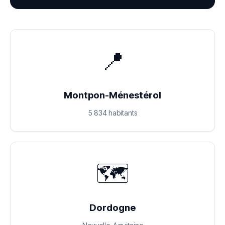
📍
Montpon-Ménestérol
5 834 habitants
🗺️
Dordogne