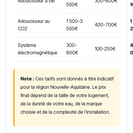
Adoucisseur à sel
300-600€
500€
1
Adoucisseur au
1 500-3
1
400-700€
CO2
500€
Système
300-
4
100-250€
électromagnétique
800€
Note :
Ces tarifs sont donnés à titre indicatif
pour la région Nouvelle-Aquitaine. Le prix
final dépend de la taille de votre logement,
de la dureté de votre eau, de la marque
choisie et de la complexité de l'installation.