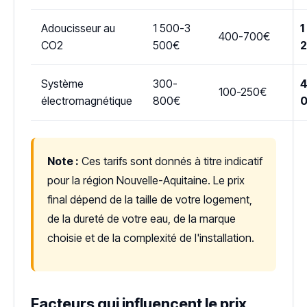
Adoucisseur au
1 500-3
1
400-700€
CO2
500€
Système
300-
4
100-250€
électromagnétique
800€
Note :
Ces tarifs sont donnés à titre indicatif
pour la région Nouvelle-Aquitaine. Le prix
final dépend de la taille de votre logement,
de la dureté de votre eau, de la marque
choisie et de la complexité de l'installation.
Facteurs qui influencent le prix