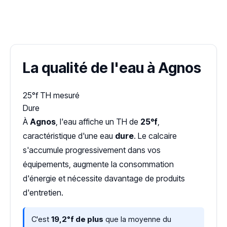
✓ 100 % gratuit
·
✓ Sans engagement
·
✓ Réponse sous 24 h
·
Dureté d'eau vérifiée (Hub'eau)
La qualité de l'eau à Agnos
25°f
TH mesuré
Dure
À
Agnos
, l'eau affiche un TH de
25°f
,
caractéristique d'une eau
dure
. Le calcaire
s'accumule progressivement dans vos
équipements, augmente la consommation
d'énergie et nécessite davantage de produits
d'entretien.
C'est
19,2°f de plus
que la moyenne du