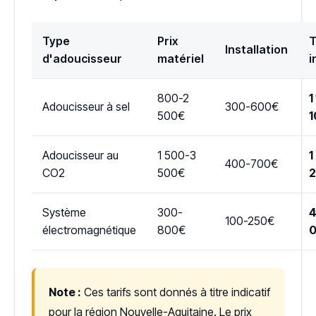
Type
Prix
T
Installation
d'adoucisseur
matériel
i
800-2
1
Adoucisseur à sel
300-600€
500€
1
Adoucisseur au
1 500-3
1
400-700€
CO2
500€
Système
300-
4
100-250€
électromagnétique
800€
Note :
Ces tarifs sont donnés à titre indicatif
pour la région Nouvelle-Aquitaine. Le prix