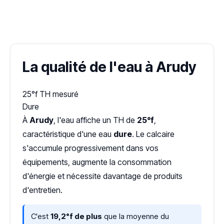
✓ 100 % gratuit
·
✓ Sans engagement
·
✓ Réponse sous 24 h
·
Dureté d'eau vérifiée (Hub'eau)
La qualité de l'eau à Arudy
25°f
TH mesuré
Dure
À
Arudy
, l'eau affiche un TH de
25°f
,
caractéristique d'une eau
dure
. Le calcaire
s'accumule progressivement dans vos
équipements, augmente la consommation
d'énergie et nécessite davantage de produits
d'entretien.
C'est
19,2°f de plus
que la moyenne du