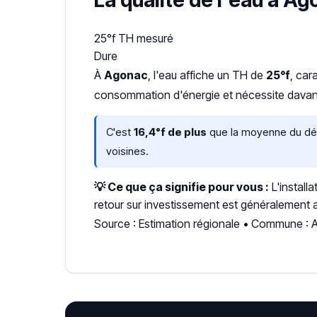
La qualité de l'eau à A
25°f
TH mesuré
Dure
À
Agonac
, l'eau affiche un TH de
25°f
, car
consommation d'énergie et nécessite davant
C'est
16,4°f de plus
que la moyenne du dép
voisines.
💡 Ce que ça signifie pour vous :
L'install
retour sur investissement est généralement a
Source : Estimation régionale • Commune :