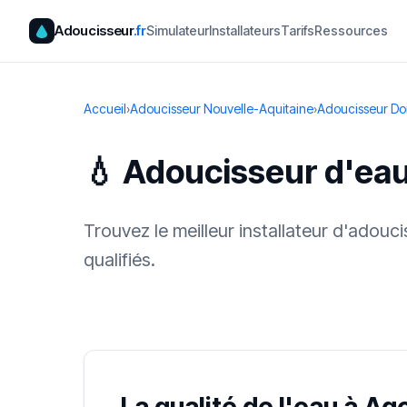
Adoucisseur
.fr
Simulateur
Installateurs
Tarifs
Ressources
Accueil
›
Adoucisseur Nouvelle-Aquitaine
›
Adoucisseur D
💧 Adoucisseur d'ea
Trouvez le meilleur installateur d'adou
qualifiés.
✓ 100 % gra