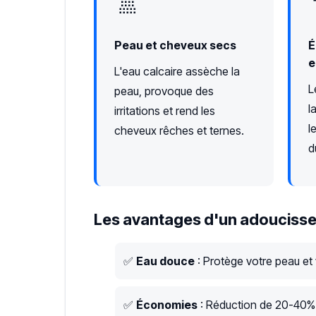
🚿
Peau et cheveux secs
É
e
L'eau calcaire assèche la
L
peau, provoque des
l
irritations et rend les
l
cheveux rêches et ternes.
d
Les avantages d'un adoucisse
✅
Eau douce
: Protège votre peau et
✅
Économies
: Réduction de 20-40% s