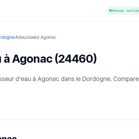
Réseau natio
ordogne
›
Adoucisseur Agonac
u à Agonac (24460)
cisseur d'eau à Agonac dans le Dordogne. Comparez
tuit
·
✓ Sans engagement
·
✓ Réponse sous 24 h
·
Dureté d'eau vérifi