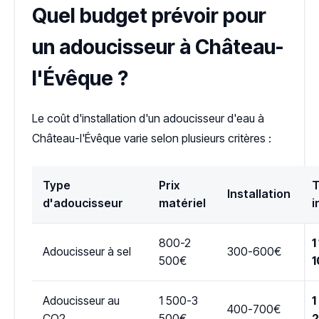
Quel budget prévoir pour
un adoucisseur à Château-
l'Évêque ?
Le coût d'installation d'un adoucisseur d'eau à
Château-l'Évêque varie selon plusieurs critères :
Type
Prix
T
Installation
d'adoucisseur
matériel
i
800-2
1
Adoucisseur à sel
300-600€
500€
1
Adoucisseur au
1 500-3
1
400-700€
CO2
500€