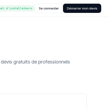
Se connecter
Démarrer mon devis
nal d'installateurs
 devis gratuits de professionnels
ée (Hub'eau)