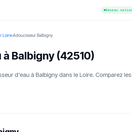
Réseau natio
r Loire
›
Adoucisseur Balbigny
 à Balbigny (42510)
isseur d'eau à Balbigny dans le Loire. Comparez les
tuit
·
✓ Sans engagement
·
✓ Réponse sous 24 h
·
Dureté d'eau vérifi