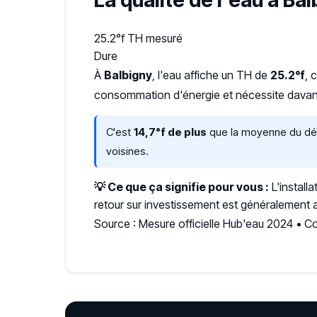
La qualité de l'eau à Bal
25.2°f
TH mesuré
Dure
À
Balbigny
, l'eau affiche un TH de
25.2°f
, 
consommation d'énergie et nécessite davant
C'est
14,7°f de plus
que la moyenne du dépa
voisines.
💡 Ce que ça signifie pour vous :
L'install
retour sur investissement est généralement a
Source : Mesure officielle Hub'eau 2024 • C