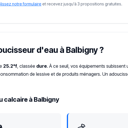
issez notre formulaire
et recevez jusqu'à 3 propositions gratuites.
oucisseur d'eau à Balbigny ?
de
25.2°f
, classée
dure
. À ce seuil, vos équipements subissent 
urconsommation de lessive et de produits ménagers. Un adoucisse
 calcaire à Balbigny