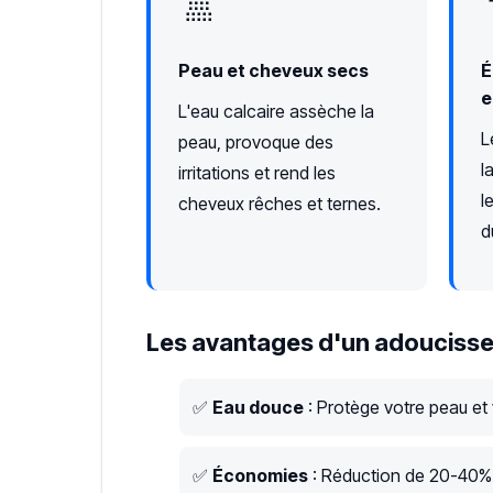
🚿
Peau et cheveux secs
É
e
L'eau calcaire assèche la
L
peau, provoque des
l
irritations et rend les
l
cheveux rêches et ternes.
d
Les avantages d'un adoucisse
✅
Eau douce
: Protège votre peau et
✅
Économies
: Réduction de 20-40% s