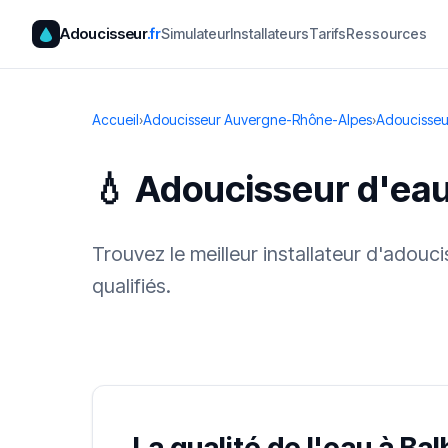
Adoucisseur
.fr
Simulateur
Installateurs
Tarifs
Ressources
Accueil
›
Adoucisseur Auvergne-Rhône-Alpes
›
Adoucisseu
💧 Adoucisseur d'eau
Trouvez le meilleur installateur d'adouc
qualifiés.
✓ 100 % gra