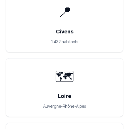
📍
Civens
1 432 habitants
🗺️
Loire
Auvergne-Rhône-Alpes