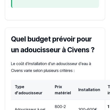
Quel budget prévoir pour
un adoucisseur à Civens ?
Le coût d'installation d'un adoucisseur d'eau à
Civens varie selon plusieurs critères :
Type
Prix
T
Installation
d'adoucisseur
matériel
i
800-2
1
Adoucisseur à sel
300-600€