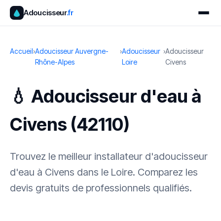
Adoucisseur
.fr
Accueil
›
Adoucisseur Auvergne-
›
Adoucisseur
›
Adoucisseur
Rhône-Alpes
Loire
Civens
💧 Adoucisseur d'eau à
Civens (42110)
Trouvez le meilleur installateur d'adoucisseur
d'eau à Civens dans le Loire. Comparez les
devis gratuits de professionnels qualifiés.
✓ 100 % gratuit
·
✓ Sans engagement
·
✓ Réponse sous 24 h
·