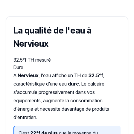
Dureté d'eau vérifiée (Hub'eau)
La qualité de l'eau à
Nervieux
32.5°f
TH mesuré
Dure
À
Nervieux
, l'eau affiche un TH de
32.5°f
,
caractéristique d'une eau
dure
. Le calcaire
s'accumule progressivement dans vos
équipements, augmente la consommation
d'énergie et nécessite davantage de produits
d'entretien.
C'est
22°f de plus
que la moyenne du