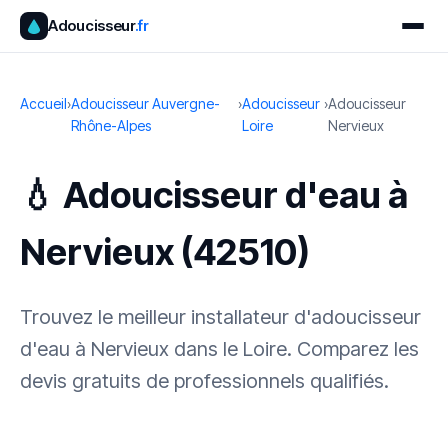
Adoucisseur
.fr
Accueil
›
Adoucisseur Auvergne-
›
Adoucisseur
›
Adoucisseur
Rhône-Alpes
Loire
Nervieux
💧 Adoucisseur d'eau à
Nervieux (42510)
Trouvez le meilleur installateur d'adoucisseur
d'eau à Nervieux dans le Loire. Comparez les
devis gratuits de professionnels qualifiés.
✓ 100 % gratuit
·
✓ Sans engagement
·
✓ Réponse sous 24 h
·