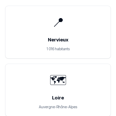
📍
Nervieux
1 016 habitants
🗺️
Loire
Auvergne-Rhône-Alpes