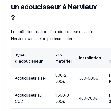
un adoucisseur à Nervieux
?
Le coût d'installation d'un adoucisseur d'eau à
Nervieux varie selon plusieurs critères :
Type
Prix
T
Installation
d'adoucisseur
matériel
i
800-2
1
Adoucisseur à sel
300-600€
500€
1
Adoucisseur au
1 500-3
1
400-700€
CO2
500€