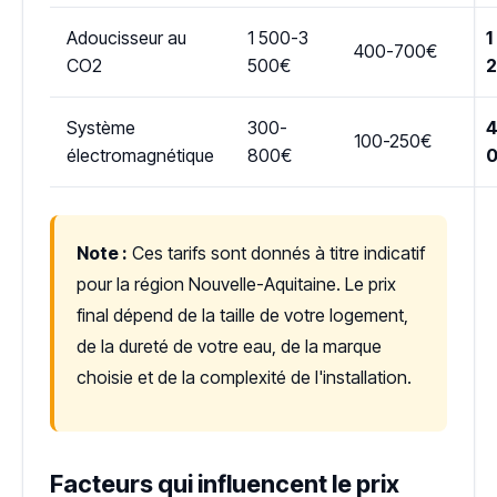
Adoucisseur au
1 500-3
1
400-700€
CO2
500€
Système
300-
4
100-250€
électromagnétique
800€
Note :
Ces tarifs sont donnés à titre indicatif
pour la région Nouvelle-Aquitaine. Le prix
final dépend de la taille de votre logement,
de la dureté de votre eau, de la marque
choisie et de la complexité de l'installation.
Facteurs qui influencent le prix