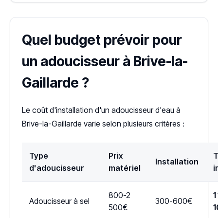
Quel budget prévoir pour
un adoucisseur à Brive-la-
Gaillarde ?
Le coût d'installation d'un adoucisseur d'eau à
Brive-la-Gaillarde varie selon plusieurs critères :
Type
Prix
T
Installation
d'adoucisseur
matériel
i
800-2
1
Adoucisseur à sel
300-600€
500€
1