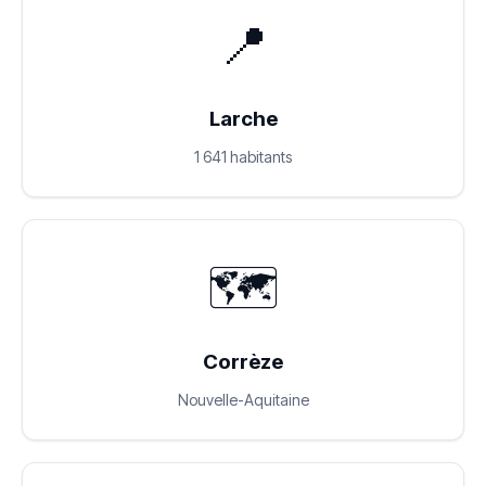
📍
Larche
1 641 habitants
🗺️
Corrèze
Nouvelle-Aquitaine