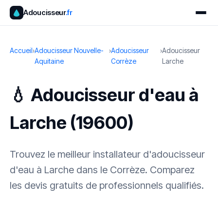
Adoucisseur
.fr
Accueil
›
Adoucisseur Nouvelle-
›
Adoucisseur
›
Adoucisseur
Aquitaine
Corrèze
Larche
💧 Adoucisseur d'eau à
Larche (19600)
Trouvez le meilleur installateur d'adoucisseur
d'eau à Larche dans le Corrèze. Comparez
les devis gratuits de professionnels qualifiés.
✓ 100 % gratuit
·
✓ Sans engagement
·
✓ Réponse sous 24 h
·