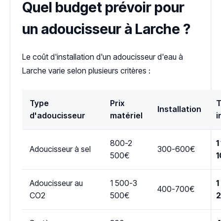
Quel budget prévoir pour
un adoucisseur à Larche ?
Le coût d'installation d'un adoucisseur d'eau à
Larche varie selon plusieurs critères :
Type
Prix
T
Installation
d'adoucisseur
matériel
i
800-2
1
Adoucisseur à sel
300-600€
500€
1
Adoucisseur au
1 500-3
1
400-700€
CO2
500€